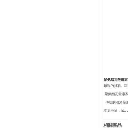
聚氨酯瓦殼廠家
麵臨的挑戰。環
聚氨酯瓦殼
廠
傳統的油漆是液
本文地址：http://w
相關產品