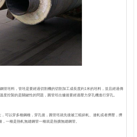
是鋼管坯料，管坯是要經過切割機的切割加工成長度約1米的坯料，並且經過傳
內溫度控製的是關鍵性的問題，圓管坯出爐後要經過壓力穿孔機進行穿孔。
大，可以穿多種鋼種，穿孔後，圓管坯就先後被三輥斜軋、連軋或者擠壓，擠
種，一種是熱軋無縫鋼管一種就是熱擴無縫鋼管。