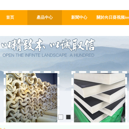
綠環保著重研發生產聚氨酯管殼、聚氨酯瓦殼係列產品，是國內大型聚氨
首页
產品中心
新聞中心
關於向日葵视频io