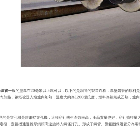
保溫管
一般的壁厚在20毫米以上就可以，以下的是鋼管的製造過程，厚壁鋼管的原料
內加熱，鋼坯被送入熔爐內加熱，溫度大約為1200攝氏度，燃料為氫氣或乙炔，爐
的是穿孔機是錐形輥穿孔機，這種穿孔機生產效率高，產品質量也好，穿孔擴徑量
定徑，定徑機通過錐形鑽頭高速旋轉入鋼坯打孔。形成了鋼管。聚氨酯保溫管分為兩