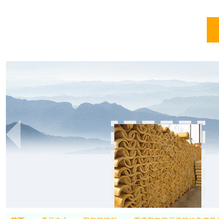
亞
亞綠環保