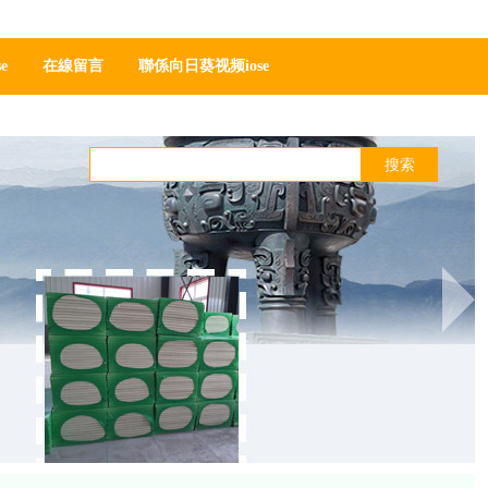
酯管殼廠家，找聚氨酯瓦殼廠家，請選擇亞綠環保
網站地圖
ses下载二维码图
在線留言
聯係向日葵视频ioses下载官方
搜索