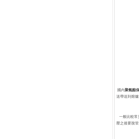
國內
聚氨酯
送帶送到熔爐
一般比較常見
壓之後要脫管