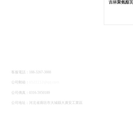
吉林聚氨酯
廊坊亞綠環保科技有限公司
客服電話：188-3267-3888
公司郵箱：
8522212@qq.com
公司傳真：0316-5950189
公司地址：河北省廊坊市大城縣大廣安工業區
網站地圖