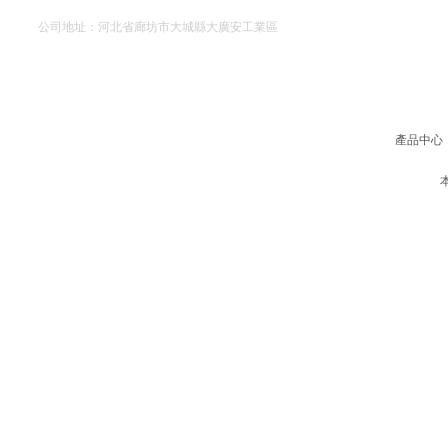
公司地址：河北省廊坊市大城縣大廣安工業區
網站地圖
產品中心