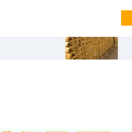
亞綠
亞綠環保