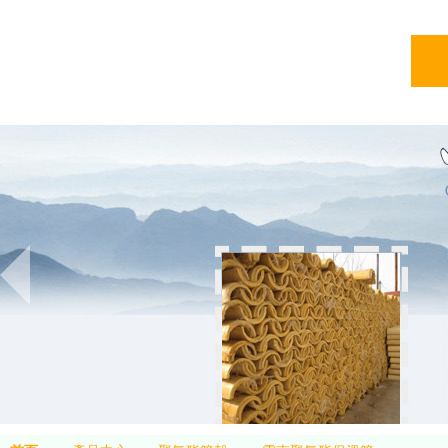
亞綠
亞綠環保