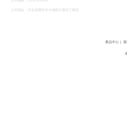
公司傳真：0316-5950189
公司地址：河北省廊坊市大城縣大廣安工業區
網站地圖
產品中心
|
新