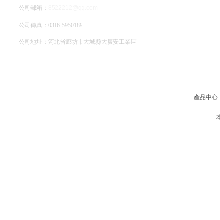
公司郵箱：
8522212@qq.com
公司傳真：0316-5950189
公司地址：河北省廊坊市大城縣大廣安工業區
網站地圖
產品中心