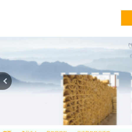
亞綠
亞綠環保