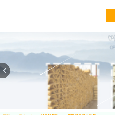
亞綠
亞綠環保