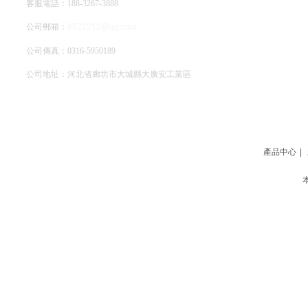
客服電話：188-3267-3888
公司郵箱：
8522212@qq.com
公司傳真：0316-5950189
公司地址：河北省廊坊市大城縣大廣安工業區
網站地圖
產品中心
|