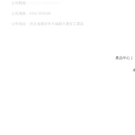
公司郵箱：
8522212@qq.com
公司傳真：0316-5950189
公司地址：河北省廊坊市大城縣大廣安工業區
網站地圖
產品中心
|