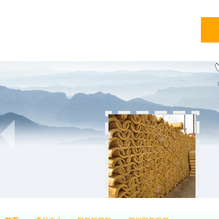
亞綠
亞綠環保