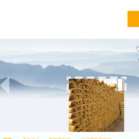
亞綠
亞綠環保