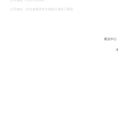
公司傳真：0316-5950189
公司地址：河北省廊坊市大城縣大廣安工業區
網站地圖
產品中心