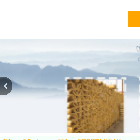
亞綠
亞綠環保