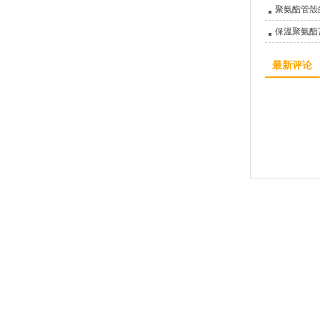
聚氨酯管殼
保溫聚氨酯
最新评论
廊坊亞綠環保科技有限公司