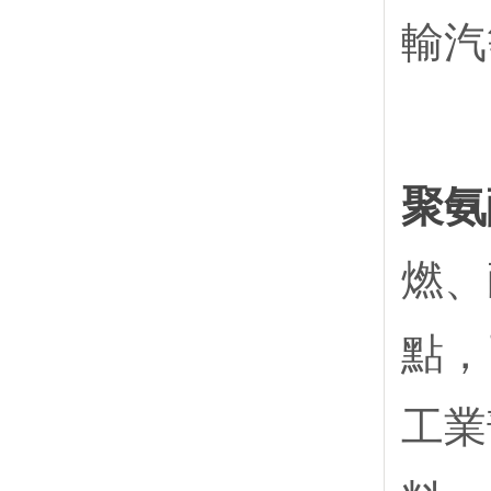
輸汽
聚氨
燃、
點，
工業