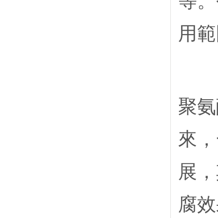
等。
用範
聚氨
來，
展，
腐效