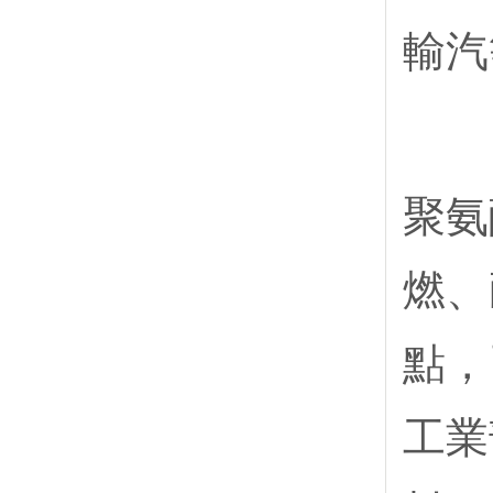
輸汽
聚氨
燃、
點，
工業