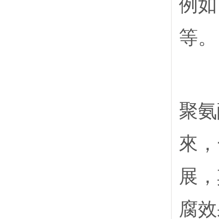
例如
等。
聚氨
來，
展，
腐效