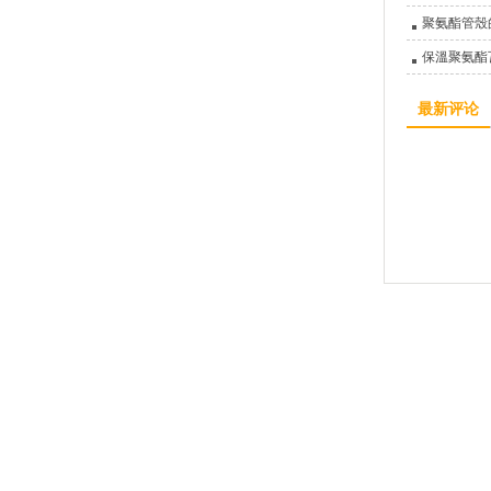
聚氨酯管殼
保溫聚氨酯
最新评论
廊坊亞綠環保科技有限公司