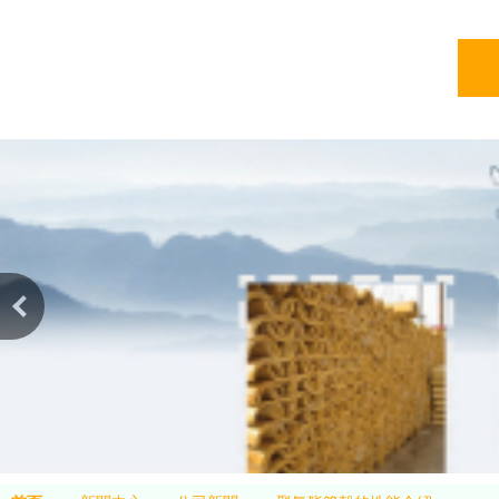
亞綠
亞綠環保