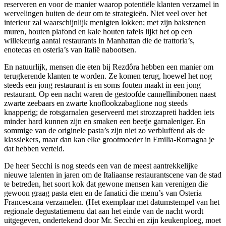
reserveren en voor de manier waarop potentiële klanten verzamel in
wervelingen buiten de deur om te strategieën. Niet veel over het
interieur zal waarschijnlijk menigten lokken; met zijn bakstenen
muren, houten plafond en kale houten tafels lijkt het op een
willekeurig aantal restaurants in Manhattan die de trattoria’s,
enotecas en osteria’s van Italië nabootsen.
En natuurlijk, mensen die eten bij Rezdôra hebben een manier om
terugkerende klanten te worden. Ze komen terug, hoewel het nog
steeds een jong restaurant is en soms fouten maakt in een jong
restaurant. Op een nacht waren de gestoofde cannellinibonen naast
zwarte zeebaars en zwarte knoflookzabaglione nog steeds
knapperig; de rotsgarnalen geserveerd met strozzapreti hadden iets
minder hard kunnen zijn en smaken een beetje garnaleniger. En
sommige van de originele pasta’s zijn niet zo verbluffend als de
klassiekers, maar dan kan elke grootmoeder in Emilia-Romagna je
dat hebben verteld.
De heer Secchi is nog steeds een van de meest aantrekkelijke
nieuwe talenten in jaren om de Italiaanse restaurantscene van de stad
te betreden, het soort kok dat gewone mensen kan verenigen die
gewoon graag pasta eten en de fanatici die menu’s van Osteria
Francescana verzamelen. (Het exemplaar met datumstempel van het
regionale degustatiemenu dat aan het einde van de nacht wordt
uitgegeven, ondertekend door Mr. Secchi en zijn keukenploeg, moet