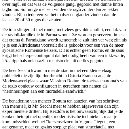
over ragù, en dat was de volgende gang, gegooid met dunne linten
tagliolini. Sommige mensen vinden de ragù zouter dan ze lekker
vinden. Bijna iedereen zal het malser en gladder vinden dan de
laatste 20 of 30 ragús die ze aten.
De tour slingert af met ronde, met vlees gevulde anolini, een tak van
de ravioli-familie die in Parma woont. Ze worden geserveerd in iets
dat crema di Parmigiano wordt genoemd; je zult niet ver weg zijn als
je je een Alfredosaus voorstelt die is gekookt voor een van de meer
sybaritische Romeinse keizers. Dit is echter geen Rome, en de saus
krijgt het scherpe contrapunt dat het nodig heeft van een inktzwarte,
25-jarige balsamico-azijn rechtstreeks uit de fles gegoten.
De heer Secchi kwam in mei de stad in met een kleine vlaag
publiciteit die zijn tijd doorbracht in Osteria Francescana, de
Modena-werkplaats waar Massimo Bottura de toetssteenaroma’s van
de regio opnieuw configureert in gerechten met namen als
“herinneringen aan een mortadella-sandwich.”
De benadering van meneer Bottura ten aanzien van het schrijven
van menu’s lijkt Mr. Secchi meer te hebben afgewreven dan zijn
experimentele driften. Bij Rezdôra is het onwaarschijnlijk dat je de
keuken betrapt met openlijk modernistische technieken, maar je
komt misschien wel het “kersenseizoen in Vignola” tegen, een
aangename, maar enigszins soepige plaat van stracciatella met