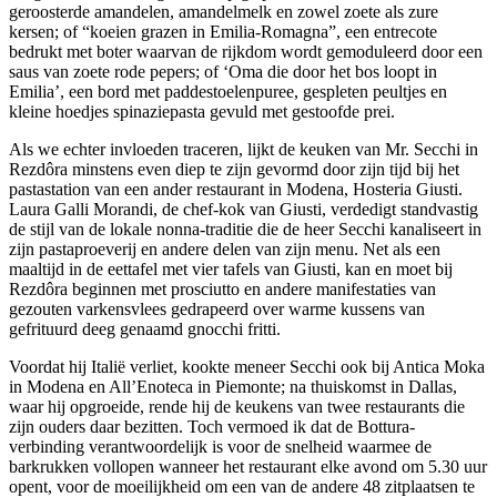
geroosterde amandelen, amandelmelk en zowel zoete als zure
kersen; of “koeien grazen in Emilia-Romagna”, een entrecote
bedrukt met boter waarvan de rijkdom wordt gemoduleerd door een
saus van zoete rode pepers; of ‘Oma die door het bos loopt in
Emilia’, een bord met paddestoelenpuree, gespleten peultjes en
kleine hoedjes spinaziepasta gevuld met gestoofde prei.
Als we echter invloeden traceren, lijkt de keuken van Mr. Secchi in
Rezdôra minstens even diep te zijn gevormd door zijn tijd bij het
pastastation van een ander restaurant in Modena, Hosteria Giusti.
Laura Galli Morandi, de chef-kok van Giusti, verdedigt standvastig
de stijl van de lokale nonna-traditie die de heer Secchi kanaliseert in
zijn pastaproeverij en andere delen van zijn menu. Net als een
maaltijd in de eettafel met vier tafels van Giusti, kan en moet bij
Rezdôra beginnen met prosciutto en andere manifestaties van
gezouten varkensvlees gedrapeerd over warme kussens van
gefrituurd deeg genaamd gnocchi fritti.
Voordat hij Italië verliet, kookte meneer Secchi ook bij Antica Moka
in Modena en All’Enoteca in Piemonte; na thuiskomst in Dallas,
waar hij opgroeide, rende hij de keukens van twee restaurants die
zijn ouders daar bezitten. Toch vermoed ik dat de Bottura-
verbinding verantwoordelijk is voor de snelheid waarmee de
barkrukken vollopen wanneer het restaurant elke avond om 5.30 uur
opent, voor de moeilijkheid om een ​​van de andere 48 zitplaatsen te