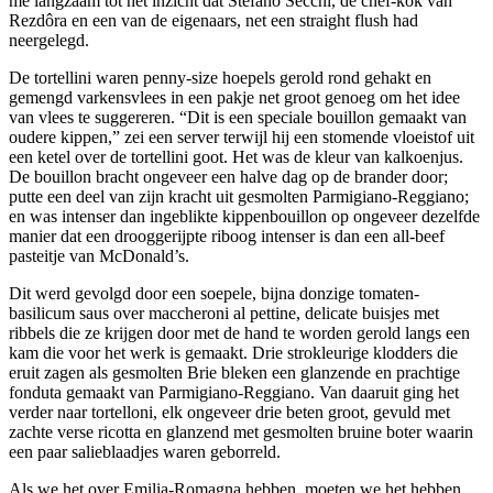
me langzaam tot het inzicht dat Stefano Secchi, de chef-kok van
Rezdôra en een van de eigenaars, net een straight flush had
neergelegd.
De tortellini waren penny-size hoepels gerold rond gehakt en
gemengd varkensvlees in een pakje net groot genoeg om het idee
van vlees te suggereren. “Dit is een speciale bouillon gemaakt van
oudere kippen,” zei een server terwijl hij een stomende vloeistof uit
een ketel over de tortellini goot. Het was de kleur van kalkoenjus.
De bouillon bracht ongeveer een halve dag op de brander door;
putte een deel van zijn kracht uit gesmolten Parmigiano-Reggiano;
en was intenser dan ingeblikte kippenbouillon op ongeveer dezelfde
manier dat een drooggerijpte riboog intenser is dan een all-beef
pasteitje van McDonald’s.
Dit werd gevolgd door een soepele, bijna donzige tomaten-
basilicum saus over maccheroni al pettine, delicate buisjes met
ribbels die ze krijgen door met de hand te worden gerold langs een
kam die voor het werk is gemaakt. Drie strokleurige klodders die
eruit zagen als gesmolten Brie bleken een glanzende en prachtige
fonduta gemaakt van Parmigiano-Reggiano. Van daaruit ging het
verder naar tortelloni, elk ongeveer drie beten groot, gevuld met
zachte verse ricotta en glanzend met gesmolten bruine boter waarin
een paar salieblaadjes waren geborreld.
Als we het over Emilia-Romagna hebben, moeten we het hebben