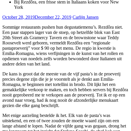
Bij Rezdôra, een frisse stem in Italiaans koken voor New
York
October 28, 2019
December 22, 2019
Carlijn Jansen
Sommige restaurants pushen hun degustatiemenu’s. Rezdôra niet.
Een paar stappen lager van de stoep, op hetzelfde blok van East
20th Street als Gramercy Tavern en de brownstone waar Teddy
Roosevelt werd geboren, vermeldt Rezdôra een “regionale
pastaproeverij” voor $ 90 op het menu. De regio in kwestie is
Emilia-Romagna, wiens verfijningen in de kunst van het rollen en
opdienen van noedels zelfs worden bewonderd door Italianen uit
andere delen van het land.
De kans is groot dat de meeste van de vijf pasta’s in de proeverij
precies degene zijn die je je voorstelt als je denkt aan Emilia-
Romagna, te beginnen met tortellini in brodo. Dit lijkt het een
gemakkelijke verkoop te maken, en toch hebben servers bij Rezdôra
nooit geprobeerd me te verkopen aan de proeverij. Tot ik er op een
avond naar vroeg, had ik nog nooit de afzonderlijke menukaart
gezien die elke gang beschrijft.
Met enige aarzeling bestelde ik het. Elk van de pasta’s was
uitstekend, en een of twee zouden de moeite waard zijn om een ​​
lange afstand te lopen. Nadat de vijfde gang was gegaan, drong het