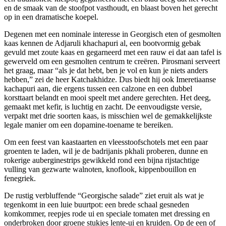
en de smaak van de stoofpot vasthoudt, en blaast boven het gerecht
op in een dramatische koepel.
Degenen met een nominale interesse in Georgisch eten of gesmolten
kaas kennen de Adjaruli khachapuri al, een bootvormig gebak
gevuld met zoute kaas en gegarneerd met een rauw ei dat aan tafel is
gewerveld om een ​​gesmolten centrum te creëren. Pirosmani serveert
het graag, maar “als je dat hebt, ben je vol en kun je niets anders
hebben,” zei de heer Katchakhidze. Dus biedt hij ook Imeretiaanse
kachapuri aan, die ergens tussen een calzone en een dubbel
korsttaart belandt en mooi speelt met andere gerechten. Het deeg,
gemaakt met kefir, is luchtig en zacht. De eenvoudigste versie,
verpakt met drie soorten kaas, is misschien wel de gemakkelijkste
legale manier om een ​​dopamine-toename te bereiken.
Om een ​​feest van kaastaarten en vleesstoofschotels met een paar
groenten te laden, wil je de badrijanis pkhali proberen, dunne en
rokerige auberginestrips gewikkeld rond een bijna rijstachtige
vulling van gezwarte walnoten, knoflook, kippenbouillon en
fenegriek.
De rustig verbluffende “Georgische salade” ziet eruit als wat je
tegenkomt in een luie buurtpot: een brede schaal gesneden
komkommer, reepjes rode ui en speciale tomaten met dressing en
onderbroken door groene stukjes lente-ui en kruiden. Op de een of