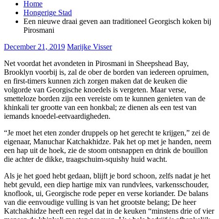
Home
Hongerige Stad
Een nieuwe draai geven aan traditioneel Georgisch koken bij
Pirosmani
December 21, 2019
Marijke Visser
Net voordat het avondeten in Pirosmani in Sheepshead Bay,
Brooklyn voorbij is, zal de ober de borden van iedereen opruimen,
en first-timers kunnen zich zorgen maken dat de keuken die
volgorde van Georgische knoedels is vergeten. Maar verse,
smetteloze borden zijn een vereiste om te kunnen genieten van de
khinkali ter grootte van een honkbal; ze dienen als een test van
iemands knoedel-eetvaardigheden.
“Je moet het eten zonder druppels op het gerecht te krijgen,” zei de
eigenaar, Manuchar Katchakhidze. Pak het op met je handen, neem
een ​​hap uit de hoek, zie de stoom ontsnappen en drink de bouillon
die achter de dikke, traagschuim-squishy huid wacht.
Als je het goed hebt gedaan, blijft je bord schoon, zelfs nadat je het
hebt gevuld, een diep hartige mix van rundvlees, varkensschouder,
knoflook, ui, Georgische rode peper en verse koriander. De balans
van die eenvoudige vulling is van het grootste belang; De heer
Katchakhidze heeft een regel dat in de keuken “minstens drie of vier