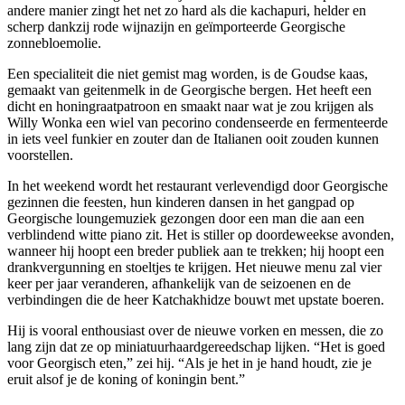
andere manier zingt het net zo hard als die kachapuri, helder en
scherp dankzij rode wijnazijn en geïmporteerde Georgische
zonnebloemolie.
Een specialiteit die niet gemist mag worden, is de Goudse kaas,
gemaakt van geitenmelk in de Georgische bergen. Het heeft een
dicht en honingraatpatroon en smaakt naar wat je zou krijgen als
Willy Wonka een wiel van pecorino condenseerde en fermenteerde
in iets veel funkier en zouter dan de Italianen ooit zouden kunnen
voorstellen.
In het weekend wordt het restaurant verlevendigd door Georgische
gezinnen die feesten, hun kinderen dansen in het gangpad op
Georgische loungemuziek gezongen door een man die aan een
verblindend witte piano zit. Het is stiller op doordeweekse avonden,
wanneer hij hoopt een breder publiek aan te trekken; hij hoopt een
drankvergunning en stoeltjes te krijgen. Het nieuwe menu zal vier
keer per jaar veranderen, afhankelijk van de seizoenen en de
verbindingen die de heer Katchakhidze bouwt met upstate boeren.
Hij is vooral enthousiast over de nieuwe vorken en messen, die zo
lang zijn dat ze op miniatuurhaardgereedschap lijken. “Het is goed
voor Georgisch eten,” zei hij. “Als je het in je hand houdt, zie je
eruit alsof je de koning of koningin bent.”