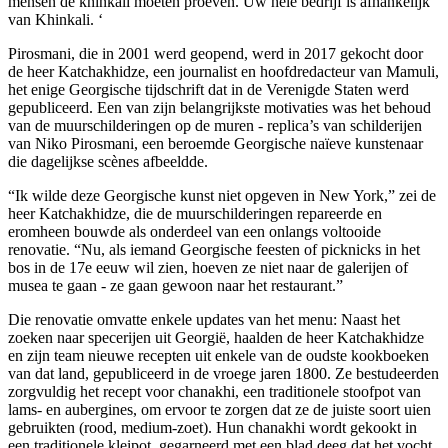
mensen de khinkali moeten proeven. Uw hele bedrijf is afhankelijk
van Khinkali. ‘
Pirosmani, die in 2001 werd geopend, werd in 2017 gekocht door
de heer Katchakhidze, een journalist en hoofdredacteur van Mamuli,
het enige Georgische tijdschrift dat in de Verenigde Staten werd
gepubliceerd. Een van zijn belangrijkste motivaties was het behoud
van de muurschilderingen op de muren - replica’s van schilderijen
van Niko Pirosmani, een beroemde Georgische naïeve kunstenaar
die dagelijkse scènes afbeeldde.
“Ik wilde deze Georgische kunst niet opgeven in New York,” zei de
heer Katchakhidze, die de muurschilderingen repareerde en
eromheen bouwde als onderdeel van een onlangs voltooide
renovatie. “Nu, als iemand Georgische feesten of picknicks in het
bos in de 17e eeuw wil zien, hoeven ze niet naar de galerijen of
musea te gaan - ze gaan gewoon naar het restaurant.”
Die renovatie omvatte enkele updates van het menu: Naast het
zoeken naar specerijen uit Georgië, haalden de heer Katchakhidze
en zijn team nieuwe recepten uit enkele van de oudste kookboeken
van dat land, gepubliceerd in de vroege jaren 1800. Ze bestudeerden
zorgvuldig het recept voor chanakhi, een traditionele stoofpot van
lams- en aubergines, om ervoor te zorgen dat ze de juiste soort uien
gebruikten (rood, medium-zoet). Hun chanakhi wordt gekookt in
een traditionele kleipot, gegarneerd met een blad deeg dat het vocht