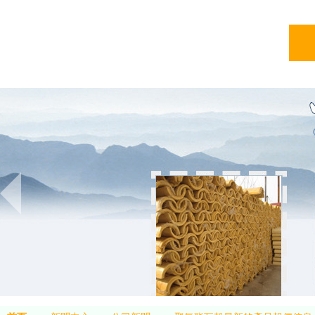
亞綠
亞綠環保