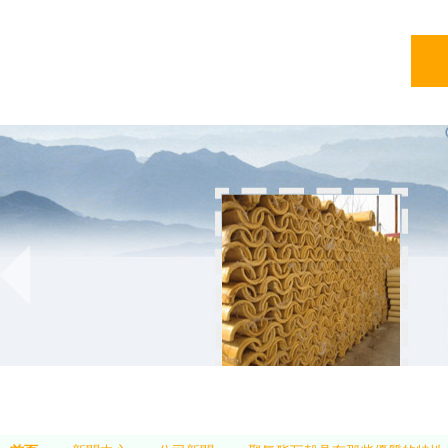
亞綠
亞綠環保