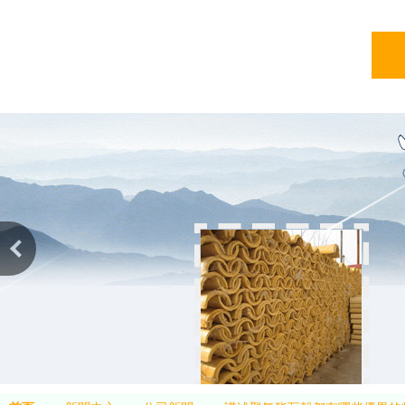
亞綠
亞綠環保