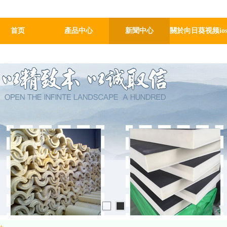
綠環保著重研發生產聚氨酯管殼、聚氨酯瓦殼係列產品，是國內大型聚氨
首页
產品中心
新聞中心
關於向日葵视频io