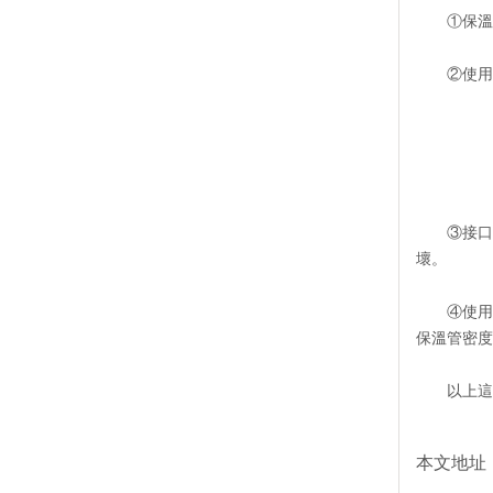
①保溫層
②使用不
③接口處
壞。
④使用
保溫管密度
以上這些
本文地址：htt