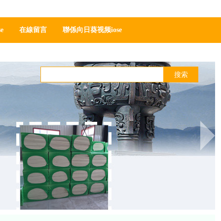
酯管殼廠家，找聚氨酯瓦殼廠家，請選擇亞綠環保
網站地圖
ses下载安装下载
在線留言
聯係向日葵视频ioses下载官方
搜索