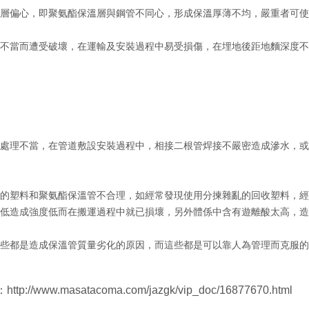
偏心，即聚氨酯保溫層與鋼管不同心，形成保溫厚薄不均，嚴重者可使
當而遭受破壞，在運輸及安裝過程中易受損傷，在埋地後距地麵深度不
理不當，在管道敷設安裝過程中，相接二根管焊接不嚴密造成滲水，或在
的塑料和
聚氨酯保溫管
不合理，如經常發現使用分揀雜亂的回收塑料，經
低造成強度低而在搬運過程中就已損壞，另外體係中含有遊離酸太高，造
都是造成保溫管質量劣化的原因，而這些都是可以靠人為管理而克服的
p://www.masatacoma.com/jazgk/vip_doc/16877670.html