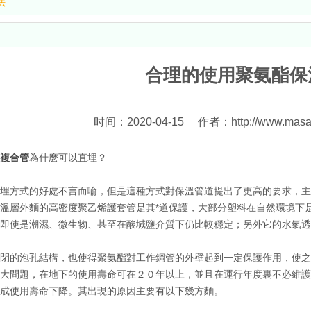
法
合理的使用聚氨酯保
时间：2020-04-15
作者：http://www.masa
複合管
為什麽可以直埋？
方式的好處不言而喻，但是這種方式對保溫管道提出了更高的要求，主
溫層外麵的高密度聚乙烯護套管是其*道保護，大部分塑料在自然環境下
即使是潮濕、微生物、甚至在酸堿鹽介質下仍比較穩定；另外它的水氣透
的泡孔結構，也使得聚氨酯對工作鋼管的外壁起到一定保護作用，使之
大問題，在地下的使用壽命可在２０年以上，並且在運行年度裏不必維護
成使用壽命下降。其出現的原因主要有以下幾方麵。