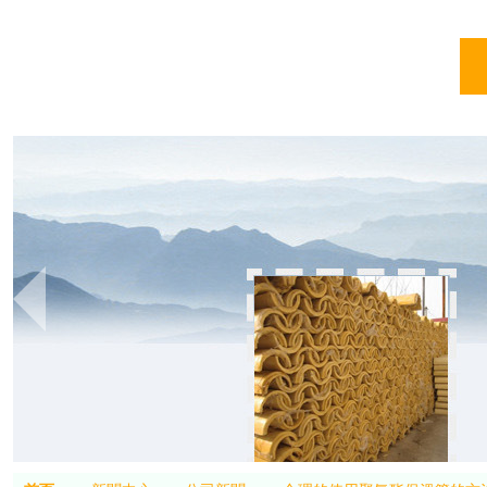
亞
亞綠環保