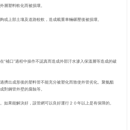
外層塑料軟化而被損壞。
夠或上部土壤及道路較軟，造成載重車輛碾壓後被損壞。
“補口”過程中操作不認真而造成外部汙水滲入保溫層等造成的破
過擠出成形後的塑料管不能充分被塑化而致使外管劣化。聚氨酯
成對鋼管外壁的腐蝕等。
。如果能解決好，該管網可以良好運行２０年以上是有保障的。