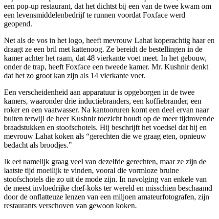
een pop-up restaurant, dat het dichtst bij een van de twee kwam om
een ​​levensmiddelenbedrijf te runnen voordat Foxface werd
geopend.
Net als de vos in het logo, heeft mevrouw Lahat koperachtig haar en
draagt ​​ze een bril met kattenoog. Ze bereidt de bestellingen in de
kamer achter het raam, dat 48 vierkante voet meet. In het gebouw,
onder de trap, heeft Foxface een tweede kamer. Mr. Kushnir denkt
dat het zo groot kan zijn als 14 vierkante voet.
Een verscheidenheid aan apparatuur is opgeborgen in de twee
kamers, waaronder drie inductiebranders, een koffiebrander, een
roker en een vaatwasser. Na kantooruren komt een deel ervan naar
buiten terwijl de heer Kushnir toezicht houdt op de meer tijdrovende
braadstukken en stoofschotels. Hij beschrijft het voedsel dat hij en
mevrouw Lahat koken als “gerechten die we graag eten, opnieuw
bedacht als broodjes.”
Ik eet namelijk graag veel van dezelfde gerechten, maar ze zijn de
laatste tijd moeilijk te vinden, vooral die vormloze bruine
stoofschotels die zo uit de mode zijn. In navolging van enkele van
de meest invloedrijke chef-koks ter wereld en misschien beschaamd
door de onflatteuze lenzen van een miljoen amateurfotografen, zijn
restaurants verschoven van gewoon koken.