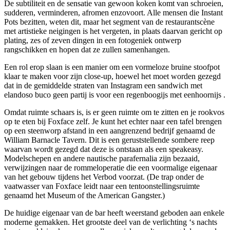
De subtiliteit en de sensatie van gewoon koken komt van schroeien,
sudderen, verminderen, afromen enzovoort. Alle mensen die Instant
Pots bezitten, weten dit, maar het segment van de restaurantscène
met artistieke neigingen is het vergeten, in plaats daarvan gericht op
plating, zes of zeven dingen in een fotogeniek ontwerp
rangschikken en hopen dat ze zullen samenhangen.
Een rol erop slaan is een manier om een ​​vormeloze bruine stoofpot
klaar te maken voor zijn close-up, hoewel het moet worden gezegd
dat in de gemiddelde straten van Instagram een ​​sandwich met
elandoso buco geen partij is voor een regenboogijs met eenhoornijs .
Omdat ruimte schaars is, is er geen ruimte om te zitten en je rookvos
op te eten bij Foxface zelf. Je kunt het echter naar een tafel brengen
op een steenworp afstand in een aangrenzend bedrijf genaamd de
William Barnacle Tavern. Dit is een geruststellende sombere reep
waarvan wordt gezegd dat deze is ontstaan ​​als een speakeasy.
Modelschepen en andere nautische parafernalia zijn bezaaid,
verwijzingen naar de rommeloperatie die een voormalige eigenaar
van het gebouw tijdens het Verbod voorzat. (De trap onder de
vaatwasser van Foxface leidt naar een tentoonstellingsruimte
genaamd het Museum of the American Gangster.)
De huidige eigenaar van de bar heeft weerstand geboden aan enkele
moderne gemakken. Het grootste deel van de verlichting ‘s nachts