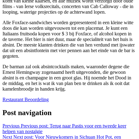
komt van kleine kaarsen, en alle muziek wordt verzorgd door oude
films - van Ierse volksrecitals, concerten van Cab Calloway - die in
looping, waterige projecties op de achterwand lopen.
Alle Foxface-sandwiches worden gepresenteerd in een kleine witte
doos die kan worden uitgevouwen tot een placemat. Je kunt een
Italiaans fruitsoda kopen voor $ 3 bij Foxface, of alcohol kopen in
de taverne. Het bier is niet duur, maar de specialiteit van het huis is
absint. De meeste klanten drinken die van hen verdund met ijswater
dat uit een absintfontein met vier pennen aan het einde van de bar is
gegoten.
De barman zal ook absintcocktails maken, waaronder degene die
Ernest Hemingway zogenaamd heeft uitgevonden, die gewoon
absint is en champagne in een groot glas. Hij noemde het Dood in
de middag, en het is wat ik van plan ben te drinken als ik ooit dat
kamelenbroodje in handen krijg.
Restaurant Beoordeling
Post navigation
Previous
Previous post:
Terug naar Pastis voor een tweede keer
helpen van nostalgie
Next
Next post:
Voor Nieuwkomers in Sichuan Hot Pot, een