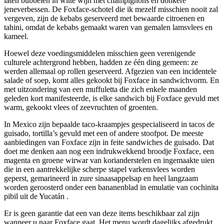
laten bubbelen in witte wijn met champignons en donkere
jeneverbessen. De Foxface-schotel die ik mezelf misschien nooit zal
vergeven, zijn de kebabs geserveerd met bewaarde citroenen en
tahini, omdat de kebabs gemaakt waren van gemalen lamsvlees en
kameel.
Hoewel deze voedingsmiddelen misschien geen verenigende
culturele achtergrond hebben, hadden ze één ding gemeen: ze
werden allemaal op rollen geserveerd. Afgezien van een incidentele
salade of soep, komt alles gekookt bij Foxface in sandwichvorm. En
met uitzondering van een muffuletta die zich enkele maanden
geleden kort manifesteerde, is elke sandwich bij Foxface gevuld met
warm, gekookt vlees of zeevruchten of groenten.
In Mexico zijn bepaalde taco-kraampjes gespecialiseerd in tacos de
guisado, tortilla’s gevuld met een of andere stoofpot. De meeste
aanbiedingen van Foxface zijn in feite sandwiches de guisado. Dat
doet me denken aan nog een indrukwekkend broodje Foxface, een
magenta en groene wirwar van korianderstelen en ingemaakte uien
die in een aantrekkelijke scherpe stapel varkensvlees worden
geperst, gemarineerd in zure sinaasappelsap en heel langzaam
worden geroosterd onder een bananenblad in emulatie van cochinita
pibil uit de Yucatán .
Er is geen garantie dat een van deze items beschikbaar zal zijn
wanneer u naar Foxface gaat. Het menu wordt dagelijks afgedrukt