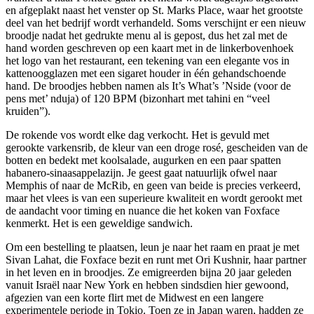
en afgeplakt naast het venster op St. Marks Place, waar het grootste
deel van het bedrijf wordt verhandeld. Soms verschijnt er een nieuw
broodje nadat het gedrukte menu al is gepost, dus het zal met de
hand worden geschreven op een kaart met in de linkerbovenhoek
het logo van het restaurant, een tekening van een elegante vos in
kattenoogglazen met een sigaret houder in één gehandschoende
hand. De broodjes hebben namen als It’s What’s ’Nside (voor de
pens met’ nduja) of 120 BPM (bizonhart met tahini en “veel
kruiden”).
De rokende vos wordt elke dag verkocht. Het is gevuld met
gerookte varkensrib, de kleur van een droge rosé, gescheiden van de
botten en bedekt met koolsalade, augurken en een paar spatten
habanero-sinaasappelazijn. Je geest gaat natuurlijk ofwel naar
Memphis of naar de McRib, en geen van beide is precies verkeerd,
maar het vlees is van een superieure kwaliteit en wordt gerookt met
de aandacht voor timing en nuance die het koken van Foxface
kenmerkt. Het is een geweldige sandwich.
Om een ​​bestelling te plaatsen, leun je naar het raam en praat je met
Sivan Lahat, die Foxface bezit en runt met Ori Kushnir, haar partner
in het leven en in broodjes. Ze emigreerden bijna 20 jaar geleden
vanuit Israël naar New York en hebben sindsdien hier gewoond,
afgezien van een korte flirt met de Midwest en een langere
experimentele periode in Tokio. Toen ze in Japan waren, hadden ze