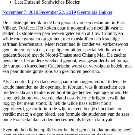
Laat Duizend Sandwiches Bloeien
November 7, 2019
December 22, 2019
Geertruida Bakker
De laatste tijd ben ik in de ban geraakt van een restaurant in East
Village, Foxface. Het koken daar is geografisch moeilijk vast te
stellen. Ik stopte een paar weken geleden en at Low Countryish
wilde rode garnalen op grutten, met maïskolf en een krachtige
saffraan-kreeftensaus. Meer recent had ik zonder vel varkensworst
geïnspireerd op sai ua, de pittige en pittige specialiteit die wordt
geïdentificeerd met de Noord-Thaise stad Chiang Mai. De zachte
pens die ik het andere weekend genoot, was gesudderd met ‘nduja,
de vurige en kneedbare Calabrische worst en vervolgens bedekt met
een paar dunne gordelroos van geschoren pecorino.
Als ik eerder bij Foxface was gaan rondhangen, vooral tijdens de
koude maanden na de opening, in februari, was ik misschien een
breder scala aan keukens en hoofdingrediënten tegengekomen. Het
is me gelukt om wat van de eland osso buco te krijgen terwijl dat
nog op het menu stond. Ik heb de wilde haas echter nooit
geprobeerd, gestoofd in rode wijn met een beetje chocolade en
verdikt met zijn eigen bloed, een formule die studenten van de zeer
oude Franse keuken zullen herkennen als lièvre à la royale.
Evenmin heb ik het op tijd voor het hert gemaakt, dat urenlang heeft