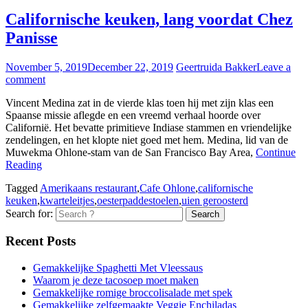
Californische keuken, lang voordat Chez
Panisse
November 5, 2019
December 22, 2019
Geertruida Bakker
Leave a
comment
Vincent Medina zat in de vierde klas toen hij met zijn klas een
Spaanse missie aflegde en een vreemd verhaal hoorde over
Californië. Het bevatte primitieve Indiase stammen en vriendelijke
zendelingen, en het klopte niet goed met hem. Medina, lid van de
Muwekma Ohlone-stam van de San Francisco Bay Area,
Continue
Reading
Tagged
Amerikaans restaurant
,
Cafe Ohlone
,
californische
keuken
,
kwarteleitjes
,
oesterpaddestoelen
,
uien geroosterd
Search for:
Recent Posts
Gemakkelijke Spaghetti Met Vleessaus
Waarom je deze tacosoep moet maken
Gemakkelijke romige broccolisalade met spek
Gemakkelijke zelfgemaakte Veggie Enchiladas