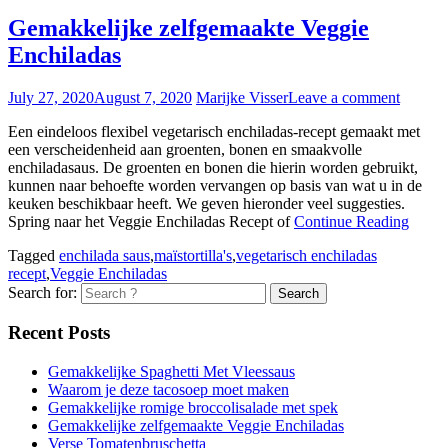
Gemakkelijke zelfgemaakte Veggie
Enchiladas
July 27, 2020
August 7, 2020
Marijke Visser
Leave a comment
Een eindeloos flexibel vegetarisch enchiladas-recept gemaakt met
een verscheidenheid aan groenten, bonen en smaakvolle
enchiladasaus. De groenten en bonen die hierin worden gebruikt,
kunnen naar behoefte worden vervangen op basis van wat u in de
keuken beschikbaar heeft. We geven hieronder veel suggesties.
Spring naar het Veggie Enchiladas Recept of
Continue Reading
Tagged
enchilada saus
,
maïstortilla's
,
vegetarisch enchiladas
recept
,
Veggie Enchiladas
Search for:
Recent Posts
Gemakkelijke Spaghetti Met Vleessaus
Waarom je deze tacosoep moet maken
Gemakkelijke romige broccolisalade met spek
Gemakkelijke zelfgemaakte Veggie Enchiladas
Verse Tomatenbruschetta