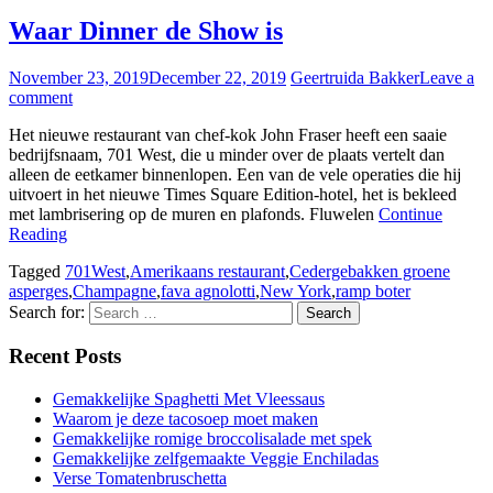
Waar Dinner de Show is
November 23, 2019
December 22, 2019
Geertruida Bakker
Leave a
comment
Het nieuwe restaurant van chef-kok John Fraser heeft een saaie
bedrijfsnaam, 701 West, die u minder over de plaats vertelt dan
alleen de eetkamer binnenlopen. Een van de vele operaties die hij
uitvoert in het nieuwe Times Square Edition-hotel, het is bekleed
met lambrisering op de muren en plafonds. Fluwelen
Continue
Reading
Tagged
701West
,
Amerikaans restaurant
,
Cedergebakken groene
asperges
,
Champagne
,
fava agnolotti
,
New York
,
ramp boter
Search for:
Recent Posts
Gemakkelijke Spaghetti Met Vleessaus
Waarom je deze tacosoep moet maken
Gemakkelijke romige broccolisalade met spek
Gemakkelijke zelfgemaakte Veggie Enchiladas
Verse Tomatenbruschetta