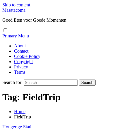
Skip to content
Masatacoma
Goed Eten voor Goede Momenten
Primary Menu
About
Contact
Cookie Policy
Copyright
Privacy
Terms
Search for:
Tag:
FieldTrip
Home
FieldTrip
Hongerige Stad