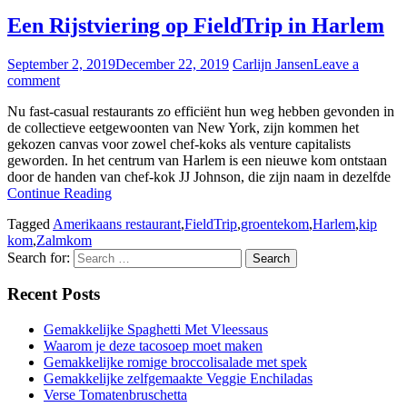
Een Rijstviering op FieldTrip in Harlem
September 2, 2019
December 22, 2019
Carlijn Jansen
Leave a
comment
Nu fast-casual restaurants zo efficiënt hun weg hebben gevonden in
de collectieve eetgewoonten van New York, zijn kommen het
gekozen canvas voor zowel chef-koks als venture capitalists
geworden. In het centrum van Harlem is een nieuwe kom ontstaan ​​
door de handen van chef-kok JJ Johnson, die zijn naam in dezelfde
Continue Reading
Tagged
Amerikaans restaurant
,
FieldTrip
,
groentekom
,
Harlem
,
kip
kom
,
Zalmkom
Search for:
Recent Posts
Gemakkelijke Spaghetti Met Vleessaus
Waarom je deze tacosoep moet maken
Gemakkelijke romige broccolisalade met spek
Gemakkelijke zelfgemaakte Veggie Enchiladas
Verse Tomatenbruschetta