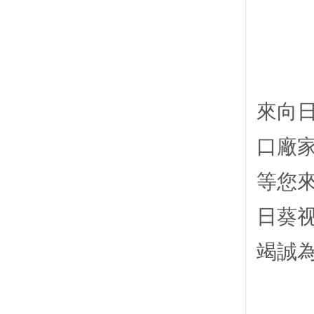
來向日
口廠
等您
日葵视
竭誠