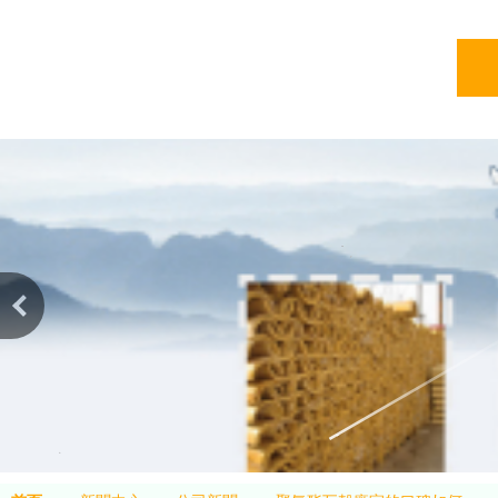
亞綠
亞綠環保