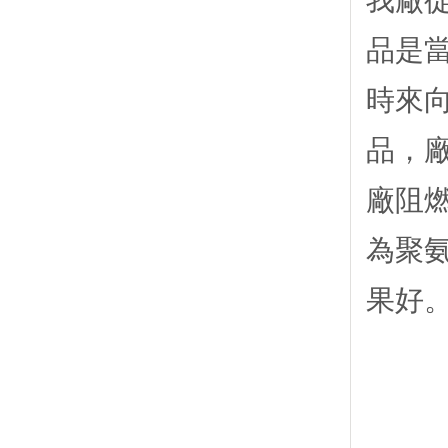
我廠
品是
時來向
品，
廠阻
為聚
果好