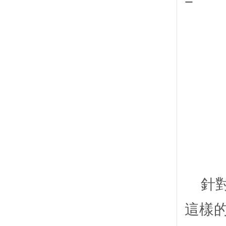
=
針
這樣