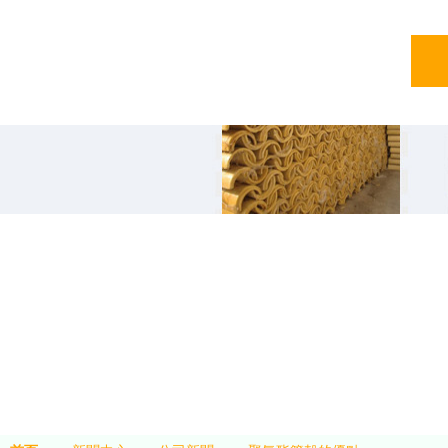
亞綠
亞綠環保