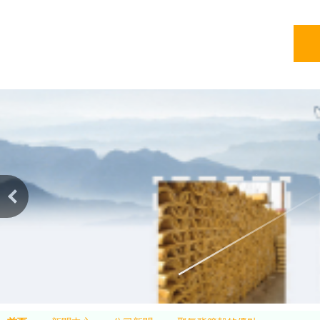
亞綠
亞綠環保